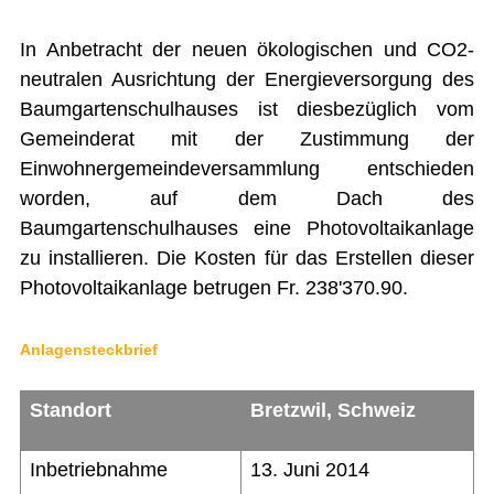
FINANZEN
IMMOBILIENANGEBOTE
In Anbetracht der neuen ökologischen und CO2-
neutralen Ausrichtung der Energieversorgung des
GEWERBE
Baumgartenschulhauses ist diesbezüglich vom
STICHWORTVERZEICHNIS
Gemeinderat mit der Zustimmung der
Einwohnergemeindeversammlung entschieden
GÄSTEBUCH
worden, auf dem Dach des
LINKS
Baumgartenschulhauses eine Photovoltaikanlage
zu installieren. Die Kosten für das Erstellen dieser
Photovoltaikanlage betrugen Fr. 238'370.90.
Startseite
Inhalt
Anlagensteckbrief
Kontakt
Standort
Bretzwil, Schweiz
Impressum
Datenschutz
Inbetriebnahme
13. Juni 2014