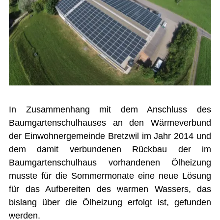
Leistungskataster Bretzwil
Mitarbeiter Gemeinde Bretzwil
Notariat Basel-Landschaft
ÖREB-Kataster
Photovoltaikanlage
Reglemente und Verordnungen
Sömmerungsbetrieb Stierenberg
Strafregisterauszug
Unentgeltliche Rechtsauskunft
Zivilstandsamt
BILDUNG
In Zusammenhang mit dem Anschluss des
Baumgartenschulhauses an den Wärmeverbund
KULTUR UND FREIZEIT
der Einwohnergemeinde Bretzwil im Jahr 2014 und
SOZIALES / GESUNDHEIT
dem damit verbundenen Rückbau der im
Baumgartenschulhaus vorhandenen Ölheizung
VERKEHR
musste für die Sommermonate eine neue Lösung
SICHERHEIT
für das Aufbereiten des warmen Wassers, das
bislang über die Ölheizung erfolgt ist, gefunden
ENTSORGUNG UND UMWELT
werden.