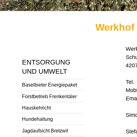
Werkhof
Werk
Schu
ENTSORGUNG
4207
UND UMWELT
Tel.
Baselbieter Energiepaket
Mob
Forstbetrieb Frenkentäler
Emai
Hauskehricht
Simo
Hundehaltung
Jagdaufsicht Bretzwil
Stef