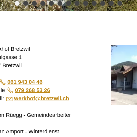
hof Bretzwil
lgasse 1
 Bretzwil
061 943 04 46
ile
079 268 53 26
l:
w
rkh
f
br
tzw
l
ch
n Rüegg - Gemeindearbeiter
an Amport - Winterdienst