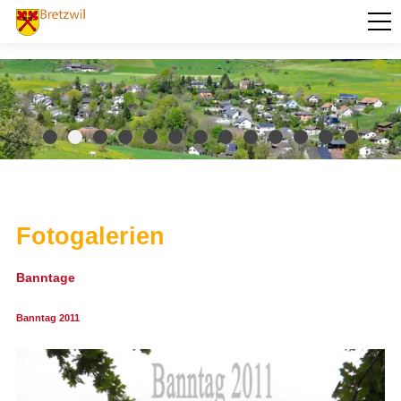
PORTRÄT
Fotogalerie
Geschichte
Ortsplan
Sehenswert
Willkommensgruss
Zahlen und Fakten
AKTUELLES
Fotogalerien
VERWALTUNG
Banntage
BILDUNG
Banntag 2011
KULTUR UND FREIZEIT
SOZIALES / GESUNDHEIT
VERKEHR