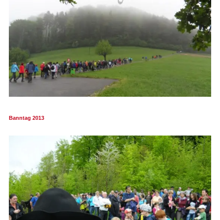
SICHERHEIT
ENTSORGUNG UND UMWELT
FINANZEN
IMMOBILIENANGEBOTE
GEWERBE
STICHWORTVERZEICHNIS
Banntag 2013
GÄSTEBUCH
LINKS
Startseite
Inhalt