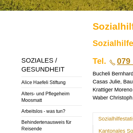
Sozialhi
Sozialhilf
Tel.
079 
SOZIALES /
GESUNDHEIT
Bucheli Bernhard
Casas Julie, Ba
Alice Haefeli Stiftung
Krattiger Moreno
Alters- und Pflegeheim
Waber Christoph,
Moosmatt
Arbeitslos - was tun?
Sozialhilfestat
Behindertenausweis für
Reisende
Kantonales So