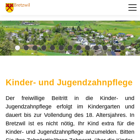
PORTRÄT
AKTUELLES
VERWALTUNG
BILDUNG
KULTUR UND FREIZEIT
Kinder- und Jugendzahnpflege
SOZIALES / GESUNDHEIT
Der freiwillige Beitritt in die Kinder- und
Alice Haefeli Stiftung
Alters- und Pflegeheim Moosmatt
Jugendzahnpflege erfolgt im Kindergarten und
Arbeitslos - was tun?
dauert bis zur Vollendung des 18. Altersjahres. In
Behindertenausweis für Reisende
Fahrdienst Gemeinde Bretzwil
Bretzwil ist es nicht nötig, Ihr Kind extra für die
Frühe Förderung Basel-Landschaft
Kinder- und Jugendzahnpflege anzumelden. Bitten
Gritt Seniorenzentrum
Informations- und Beratungsstelle Alter