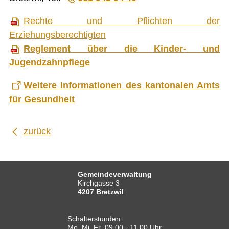
Druckansicht
Rechte und Pflichten der
Erziehungsberechtigten
Reglement über die Kinder- und
Jugendzahnpflege
Weitere Informationen des kantonalen Amts
für Gesundheit
zurück
Gemeindeverwaltung
Kirchgasse 3
4207 Bretzwil
Schalterstunden:
Mo, Mi, Fr 09.00 - 11.00 Uhr