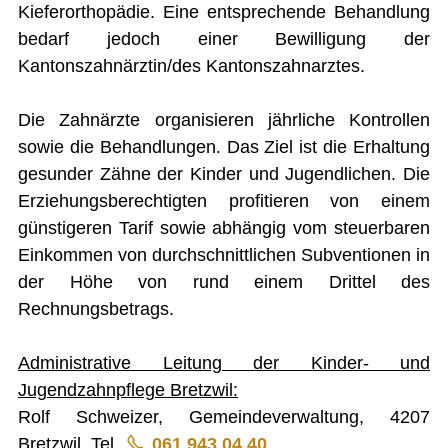
Kieferorthopädie. Eine entsprechende Behandlung
FINANZEN
bedarf jedoch einer Bewilligung der
Kantonszahnärztin/des Kantonszahnarztes.
IMMOBILIENANGEBOTE
GEWERBE
Die Zahnärzte organisieren jährliche Kontrollen
STICHWORTVERZEICHNIS
sowie die Behandlungen. Das Ziel ist die Erhaltung
gesunder Zähne der Kinder und Jugendlichen. Die
GÄSTEBUCH
Erziehungsberechtigten profitieren von einem
LINKS
günstigeren Tarif sowie abhängig vom steuerbaren
Einkommen von durchschnittlichen Subventionen in
der Höhe von rund einem Drittel des
Startseite
Rechnungsbetrags.
Inhalt
Administrative Leitung der Kinder- und
Kontakt
Jugendzahnpflege Bretzwil:
Impressum
Rolf Schweizer, Gemeindeverwaltung, 4207
Datenschutz
Bretzwil, Tel.
061 943 04 40