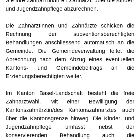
Sie Ihre Zahnärztin/Ihren Zahnarzt, über die Kinder-
Jugend- und Familienberatung
und Jugendzahnpflege abzurechnen.
Kindertagesstätten
Kinder- und Jugendzahnpflege
Kindes- und Erwachsenenschutz
Die Zahnärztinnen und Zahnärzte schicken die
Krankenkasse
Leben/Wohnen/Betreuung im Alter
Rechnung der subventionsberechtigten
Muki-Turnen Bretzwil
Behandlungen anschliessend automatisch an die
Mütter und Väterberatung
Ombudsstelle für Altersfragen und Spitex
Gemeinde. Die Gemeindeverwaltung leitet die
Organspende
Abrechnung nach dem Abzug eines eventuellen
Prämienverbilligung Krankenkasse
Regionale Ärzte / Zahnärzte
Kantons- und Gemeindebeitrags an die
Seniorenturnen Bretzwil
Erziehungsberechtigten weiter.
Seniorenverein Hinteres Frenkental
Sozialhilfebehörde Bretzwil
Spielgruppe Bretzwil
Im Kanton Basel-Landschaft besteht die freie
Spitex Regio Liestal
Tagesfamilien oberes Baselbiet
Zahnarztwahl. Mit einer Bewilligung der
Kantonszahnärztin/des Kantonszahnarztes auch
VERKEHR
über die Kantonsgrenze hinweg. Die Kinder- und
SICHERHEIT
Jugendzahnpflege umfasst nebst der
konservierenden Behandlung auch die
ENTSORGUNG UND UMWELT