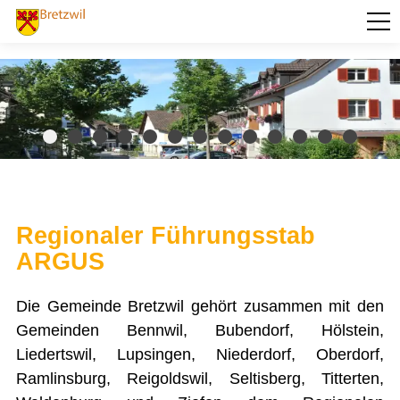
PORTRÄT
AKTUELLES
VERWALTUNG
BILDUNG
KULTUR UND FREIZEIT
Regionaler Führungsstab
SOZIALES / GESUNDHEIT
ARGUS
VERKEHR
Die Gemeinde Bretzwil gehört zusammen mit den
SICHERHEIT
Gemeinden Bennwil, Bubendorf, Hölstein,
Feuerwehr Bretzwil
Liedertswil, Lupsingen, Niederdorf, Oberdorf,
Informationsplattform Trockenheit
Ramlinsburg, Reigoldswil, Seltisberg, Titterten,
Jugenddienst Polizei BL
Kalium-Jodtabletten