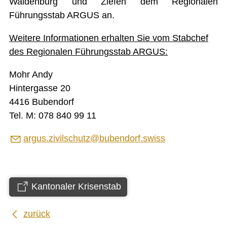
Waldenburg und Ziefen dem Regionalen
Militär- und Schiesswesen
Führungsstab ARGUS an.
Notfalltreffpunkt Bretzwil
Online-Polizeiposten
RFS ARGUS
Weitere Informationen erhalten Sie vom Stabchef
Ruhe und Ordnung
des Regionalen Führungsstab ARGUS:
Schädlings-/ Insektenbekämpfung
Zivilschutz ARGUS
Mohr Andy
ENTSORGUNG UND UMWELT
Hintergasse 20
4416 Bubendorf
FINANZEN
Tel. M: 078 840 99 11
IMMOBILIENANGEBOTE
argus.zivilschutz@bubendorf.swiss
GEWERBE
STICHWORTVERZEICHNIS
GÄSTEBUCH
Kantonaler Krisenstab
LINKS
zurück