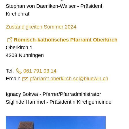
Stephan von Daeniken-Walser - Präsident
Startseite
Kirchenrat
Inhalt
Zuständigkeiten Sommer 2024
Kontakt
Impressum
Römisch-katholisches Pfarramt Oberkirch
Oberkirch 1
Datenschutz
4208 Nunningen
Druckansicht
Tel.
061 791 03 14
Email:
pf
rr
mt
b
rk
rch
s
bl
w
n
ch
Ignacy Bokwa - Pfarrer/Pfarradministrator
Siglinde Hammel - Präsidentin Kirchgemeinde