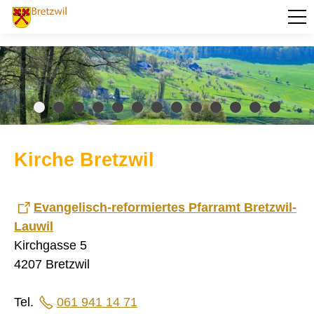
PORTRÄT
AKTUELLES
VERWALTUNG
BILDUNG
Kirche Bretzwil
KULTUR UND FREIZEIT
Ferienpass Region Liestal
Gemeinde- und Schulbibliothek Bretzwil
Evangelisch-reformiertes Pfarramt Bretzwil-
Kirche Bretzwil
Lauwil
Kirchenbücher Bretzwil
Museen
Kirchgasse 5
Naturerlebnispfad Bretzwil
4207 Bretzwil
Restaurants
Tourismus
Veranstaltungen
Tel.
061 941 14 71
Vereine