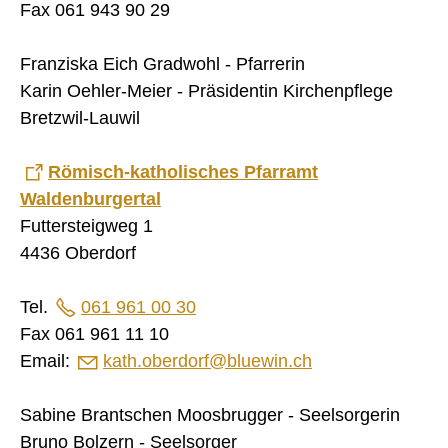
Wanderwege beider Basel
Fax 061 943 90 29
SOZIALES / GESUNDHEIT
Franziska Eich Gradwohl - Pfarrerin
VERKEHR
Karin Oehler-Meier - Präsidentin Kirchenpflege
Bretzwil-Lauwil
SICHERHEIT
ENTSORGUNG UND UMWELT
Römisch-katholisches Pfarramt
Waldenburgertal
FINANZEN
Futtersteigweg 1
IMMOBILIENANGEBOTE
4436 Oberdorf
GEWERBE
Tel.
061 961 00 30
STICHWORTVERZEICHNIS
Fax 061 961 11 10
Email:
kath.oberdorf@bluewin.ch
GÄSTEBUCH
LINKS
Sabine Brantschen Moosbrugger - Seelsorgerin
Bruno Bolzern - Seelsorger