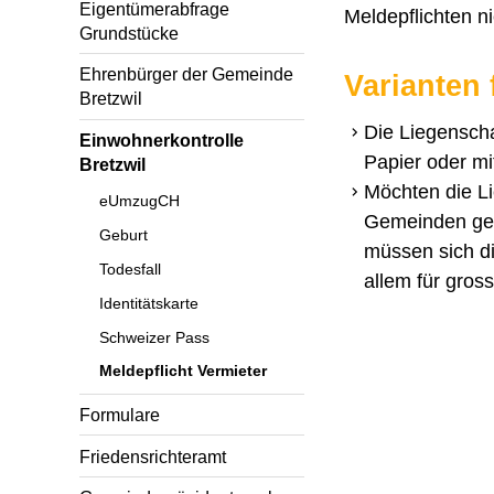
Eigentümerabfrage
Meldepflichten 
Grundstücke
Ehrenbürger der Gemeinde
Varianten 
Bretzwil
Die Liegenscha
Einwohnerkontrolle
Papier oder mi
Bretzwil
Möchten die Li
eUmzugCH
Gemeinden gen
Geburt
müssen sich d
Todesfall
allem für gros
Identitätskarte
Schweizer Pass
Meldepflicht Vermieter
Formulare
Friedensrichteramt